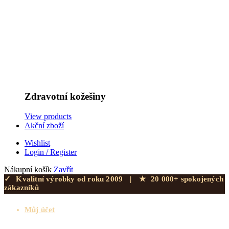
Zdravotní kožešiny
View products
Akční zboží
Wishlist
Login / Register
Nákupní košík
Zavřít
✓
Kvalitní výrobky od roku 2009
|
★
20 000+ spokojených
zákazníků
Můj účet