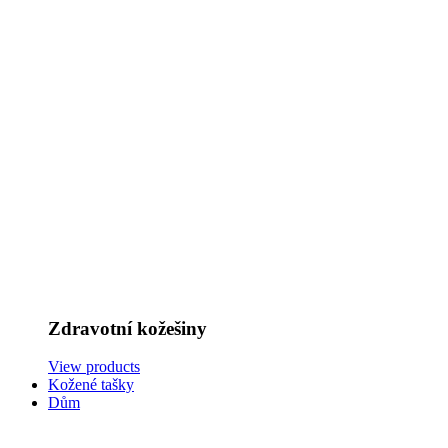
Zdravotní kožešiny
View products
Kožené tašky
Dům