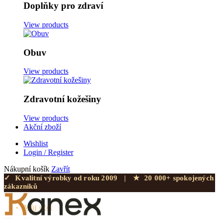
Doplňky pro zdraví
View products
Obuv
View products
Zdravotní kožešiny
View products
Akční zboží
Wishlist
Login / Register
Nákupní košík
Zavřít
✓
Kvalitní výrobky od roku 2009
|
★
20 000+ spokojených
zákazníků
Můj účet