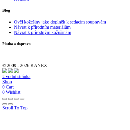
Blog
Ovčí kožešiny jako doplněk k sedacím soupravám
Návrat k přírodním materiálům
Návrat k prírodným kožušinám
Platba a doprava
© 2009 - 2026 KANEX
Úvodní stránka
Shop
0
Cart
0
Wishlist
Scroll To Top