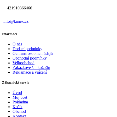
+421910366466
info@kanex.cz
Informace
O nás
Dodací podmínky
Ochrana osobních údajú
Obchodní podmínky
Velkoobchod
Zakázkové šití kožešin
Reklamace a vrácení
Zákaznický servis
Úvod
Můj účet
Pokladna
Košík
Obchod
Kontakt