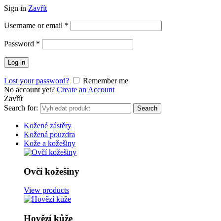
Sign in
Zavřít
Username or email
*
Password
*
Log in
Lost your password?
Remember me
No account yet?
Create an Account
Zavřít
Search for:
Search
Kožené zástěry
Kožená pouzdra
Kože a kožešiny
Ovčí kožešiny
View products
Hovězí kůže