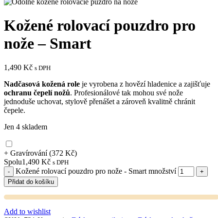
Kožené rolovací pouzdro pro
nože – Smart
1,490
Kč
s DPH
Nadčasová kožená
role
je vyrobena z hovězí hladenice a zajišťuje
ochranu
čepelí
nožů
. Profesionálové tak mohou své nože
jednoduše uchovat, stylově přenášet a zároveň kvalitně chránit
čepele.
Jen 4 skladem
+ Gravírování
(372 Kč)
Spolu
1,490
Kč
s DPH
Kožené rolovací pouzdro pro nože - Smart množství
Přidat do košíku
Add to wishlist