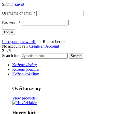
Sign in
Zavřít
Username or email
*
Password
*
Log in
Lost your password?
Remember me
No account yet?
Create an Account
Zavřít
Search for:
Search
Kožené zástěry
Kožená pouzdra
Kože a kožešiny
Ovčí kožešiny
View products
Hovězí kůže