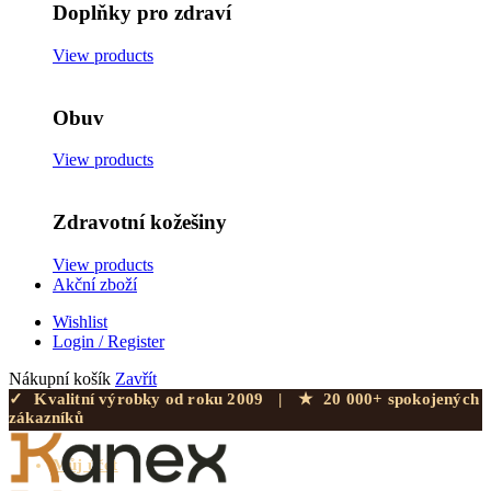
Doplňky pro zdraví
View products
Obuv
View products
Zdravotní kožešiny
View products
Akční zboží
Wishlist
Login / Register
Nákupní košík
Zavřít
✓
Kvalitní výrobky od roku 2009
|
★
20 000+ spokojených
zákazníků
Můj účet