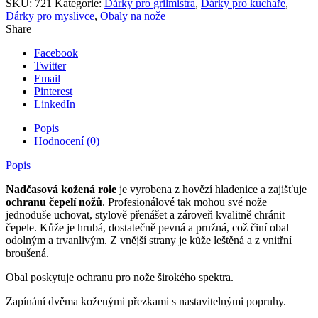
SKU:
721
Kategorie:
Dárky pro grilmistra
,
Dárky pro kuchaře
,
Dárky pro myslivce
,
Obaly na nože
Share
Facebook
Twitter
Email
Pinterest
LinkedIn
Popis
Hodnocení (0)
Popis
Nadčasová kožená
role
je vyrobena z hovězí hladenice a zajišťuje
ochranu
čepelí
nožů
. Profesionálové tak mohou své nože
jednoduše uchovat, stylově přenášet a zároveň kvalitně chránit
čepele. Kůže je hrubá, dostatečně pevná a pružná, což činí obal
odolným a trvanlivým. Z vnější strany je kůže leštěná a z vnitřní
broušená.
Obal poskytuje ochranu pro nože širokého spektra.
Zapínání dvěma koženými přezkami s nastavitelnými popruhy.