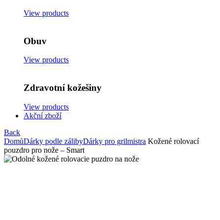
View products
Obuv
View products
Zdravotní kožešiny
View products
Akční zboží
Back
Domů
Dárky podle záliby
Dárky pro grilmistra
Kožené rolovací
pouzdro pro nože – Smart