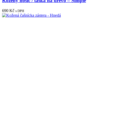
Kožený nosič / taška na dřevo – Simple
690
Kč
s DPH