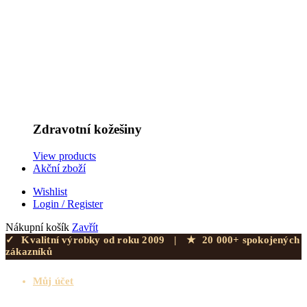
Zdravotní kožešiny
View products
Akční zboží
Wishlist
Login / Register
Nákupní košík
Zavřít
✓
Kvalitní výrobky od roku 2009
|
★
20 000+ spokojených
zákazníků
Můj účet