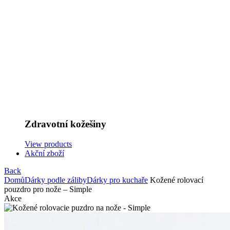
Zdravotní kožešiny
View products
Akční zboží
Back
Domů
Dárky podle záliby
Dárky pro kuchaře
Kožené rolovací
pouzdro pro nože – Simple
Akce