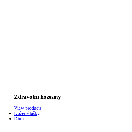
Zdravotní kožešiny
View products
Kožené tašky
Dům