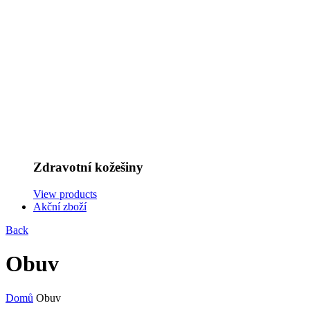
Zdravotní kožešiny
View products
Akční zboží
Back
Obuv
Domů
Obuv