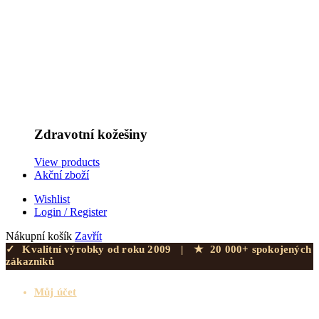
Zdravotní kožešiny
View products
Akční zboží
Wishlist
Login / Register
Nákupní košík
Zavřít
✓
Kvalitní výrobky od roku 2009
|
★
20 000+ spokojených
zákazníků
Můj účet