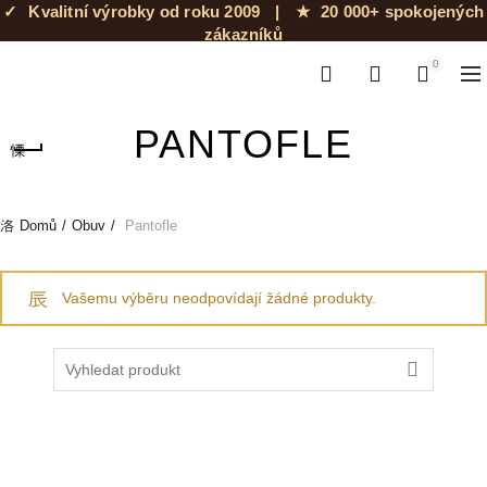
✓
Kvalitní výrobky od roku 2009
|
★
20 000+ spokojených
zákazníků
0
0
PANTOFLE
Domů
Obuv
Pantofle
Vašemu výběru neodpovídají žádné produkty.
Search for: