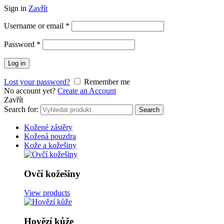
Sign in
Zavřít
Username or email
*
Password
*
Log in
Lost your password?
Remember me
No account yet?
Create an Account
Zavřít
Search for:
Search
Kožené zástěry
Kožená pouzdra
Kože a kožešiny
Ovčí kožešiny
View products
Hovězí kůže