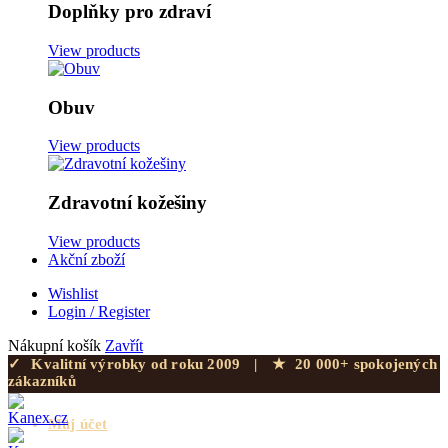
Doplňky pro zdraví
View products
Obuv
View products
Zdravotní kožešiny
View products
Akční zboží
Wishlist
Login / Register
Nákupní košík
Zavřít
✓
Kvalitní výrobky od roku 2009
|
★
20 000+ spokojených
zákazníků
Můj účet