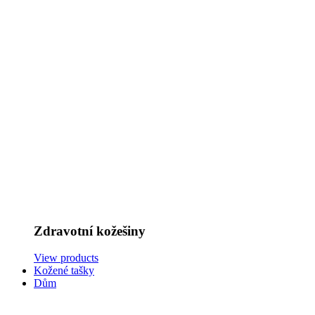
Zdravotní kožešiny
View products
Kožené tašky
Dům