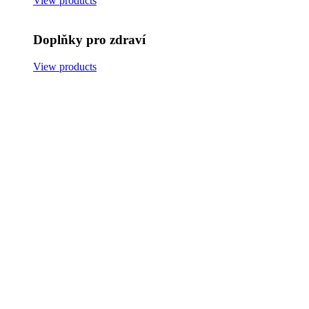
View products
Doplňky pro zdraví
View products
Obuv
View products
Zdravotní kožešiny
View products
Akční zboží
Back
Vlněné deky
Domů
Kožešinové výrobky
Vlněné deky