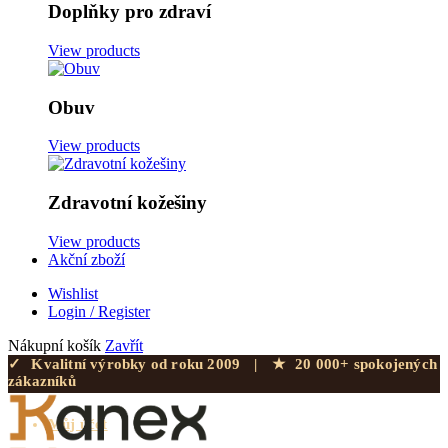
Doplňky pro zdraví
View products
Obuv
View products
Zdravotní kožešiny
View products
Akční zboží
Wishlist
Login / Register
Nákupní košík
Zavřít
✓
Kvalitní výrobky od roku 2009
|
★
20 000+ spokojených
zákazníků
Můj účet