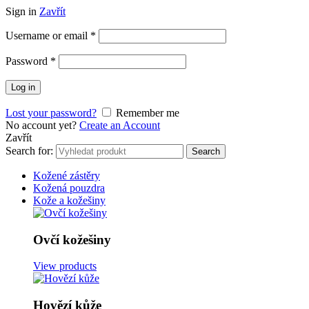
Sign in
Zavřít
Username or email
*
Password
*
Log in
Lost your password?
Remember me
No account yet?
Create an Account
Zavřít
Search for:
Search
Kožené zástěry
Kožená pouzdra
Kože a kožešiny
Ovčí kožešiny
View products
Hovězí kůže