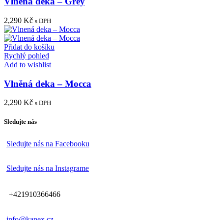
+421910366466
info@kanex.cz
Informace
O nás
Dodací podmínky
Ochrana osobních údajú
Obchodní podmínky
Velkoobchod
Zakázkové šití kožešin
Reklamace a vrácení
Zákaznický servis
Úvod
Můj účet
Pokladna
Košík
Obchod
Kontakt