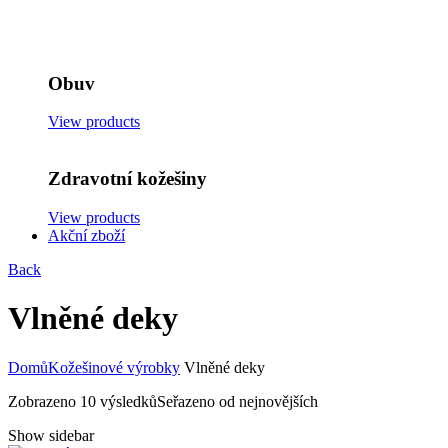
Zobrazeno 10 výsledků
Seřazeno od nejnovějších
Show sidebar
Přidat do košíku
Rychlý pohled
Add to wishlist
Vlnená deka – Camel
2,290
Kč
s DPH
Přidat do košíku
Rychlý pohled
Add to wishlist
Vlněná deka – Chocolate
2,290
Kč
s DPH
Přidat do košíku