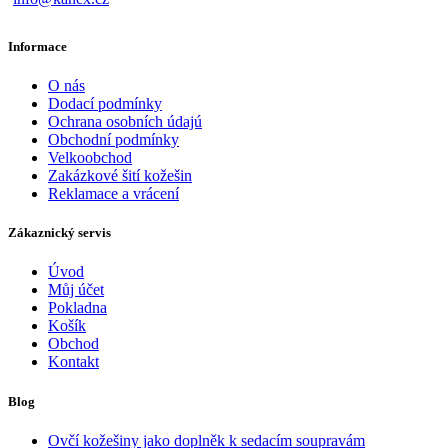
Blog
Ovčí kožešiny jako doplněk k sedacím soupravám
Návrat k přírodním materiálům
Návrat k prírodným kožušinám
Platba a doprava
© 2009 - 2026 KANEX
Úvodní stránka
Shop
0
Cart
0
Wishlist
Scroll To Top