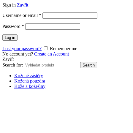
Sign in
Zavřít
Username or email
*
Password
*
Log in
Lost your password?
Remember me
No account yet?
Create an Account
Zavřít
Search for:
Search
Kožené zástěry
Kožená pouzdra
Kože a kožešiny