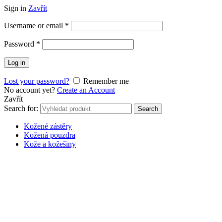
Sign in
Zavřít
Username or email
*
Password
*
Log in
Lost your password?
Remember me
No account yet?
Create an Account
Zavřít
Search for:
Search
Kožené zástěry
Kožená pouzdra
Kože a kožešiny